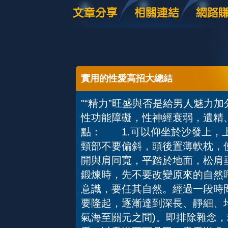
實用的性愛高招大總結
"“精力”旺盛與否是給男人魅力
性功能障礙，性神經衰弱，遺
點： 1.可以仰坐於沙發上，
頸部不要偏斜，頭後置薄軟枕，使
開與肩同寬，平踏於地面，松肩
鍛煉時，先不要改變原來的自然
意識，要任其自然。經過一段時
要隆起，逐漸達到深長、靜細、
氣海至關元之間)。即排除雜念