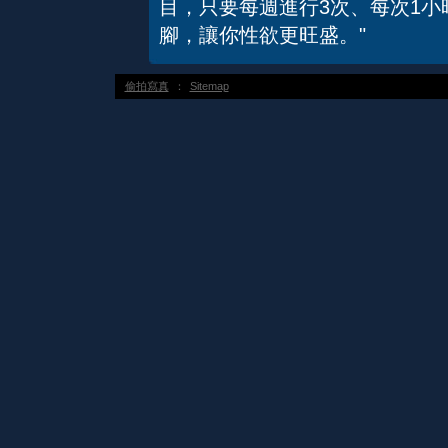
目，只要每週進行3次、每次1
腳，讓你性欲更旺盛。"
偷拍寫真
：
Sitemap