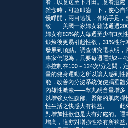
看，以意送至下丹田。意看溢處
雜念時，可急叩齒三下，使心自
慢睜開，兩目遠視，伸縮手足，
致 美國一家婦女雜誌通過20
婦女有83%的人每週至少有3次
鍛煉後更易引起性欲，31%性行
發展到頂點。調查研究還表明，
專家們認為，只要每週運動2～4
率控制在100～124次/分之
量的健身運動之所以讓人感到性
能，改善內分泌系統促使腦垂體
內雄性激素——睾丸酮含量增多
以增強女性腹部、臀部的肌肉彈
性生活之快感大有裨益。 此外
對增加性欲也是大有好處的。運
增高，這亦對增強性欲有所裨益