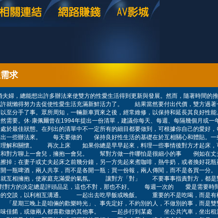
性需求
婚夫婦，總能想出許多辦法來使雙方的性愛生活得到更新與發展。然而，隨著時間的
或許就懶得努力去促使性愛生活充滿新鮮活力了。 結果當然要付出代價，雙方過著
，以至分手了事。眾所周知，一輛新車買來之後，經常維修，以保持和延長其良好性能
然需要。休·康佩爾曾在1994年提出一份清單，建議你每天、每週、每隔幾個月或一
活處於最佳狀態。在列出的清單中不一定所有的細目都要做到，可根據你自己的愛好，
想出一些辦法來。 每天要做的 保持良好性生活的基礎在於互相關心和體貼。一
的理解和關懷。 再次上床 如果你總是早早起來，料理一些事情後對方才起床，
，和對方聊上一會兒，擁抱一會兒。 幫對方做一件哪怕是很細小的事 例如在丈
氣擦掉；在妻子或丈夫起床之前幾分鐘，另一方先起來煮咖啡，熱牛奶，或者換好花
開一瓶啤酒，兩人共享，而不是各開一瓶；買一份報，兩人傳閱，而不是各買一
門就互相擁抱，使家庭充滿愛的氣氛。 讓對方「對」 不要事事指責對方，都是
不要對對方的決定總是評頭品足，這也不對，那也不好。 每週一次的 愛是需要時
時的交談，以利相互溝通。 一起出去吃早飯或晚飯。 重要的不是吃喝，而是有
「星期三晚上是咱倆的歡樂時光」、事先定好，不約別的人，不做別的事，而是雙
美味佳餚，或做兩人都喜歡做的其他事。 一起步行到某處 坐公共汽車，坐出租